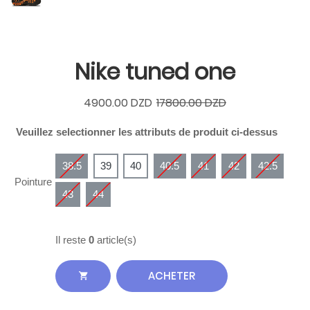
Nike tuned one
4900.00 DZD
17800.00 DZD
Veuillez selectionner les attributs de produit ci-dessus
38.5
39
40
40.5
41
42
42.5
Pointure
43
44
Il reste
0
article(s)
ACHETER