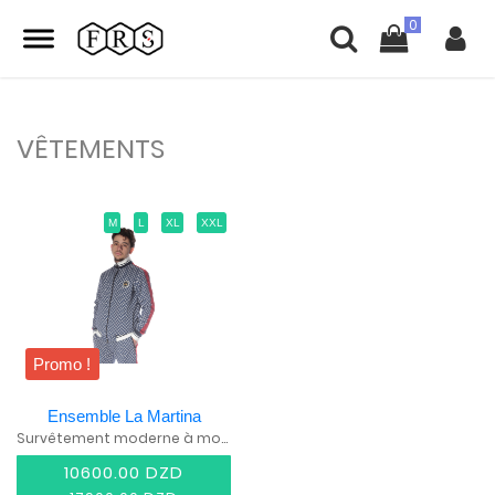
VÊTEMENTS
M
L
XL
XXL
Promo !
Ensemble La Martina
Survêtement moderne à motif graphique avec bandes contrastées
10600.00 DZD